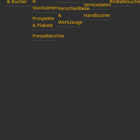
&
& Bücher
Bildtafelsuche
Servicedaten
Stückzahlen
Verschleißteile
&
Handbücher
Prospekte
Werkzeuge
& Plakate
Presseberichte