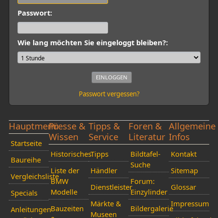
Passwort:
Wie lang möchten Sie eingeloggt bleiben?:
Passwort vergessen?
Hauptmenü
Presse &
Tipps &
Foren &
Allgemeine
Wissen
Service
Literatur
Infos
Startseite
Historisches
Tipps
Bildtafel-
Kontakt
Baureihe
Suche
Liste der
Händler
Sitemap
Vergleichsliste
BMW
Forum:
Dienstleister
Glossar
Modelle
Einzylinder
Specials
Märkte &
Impressum
Bauzeiten
Bildergalerie
Anleitungen
Museen