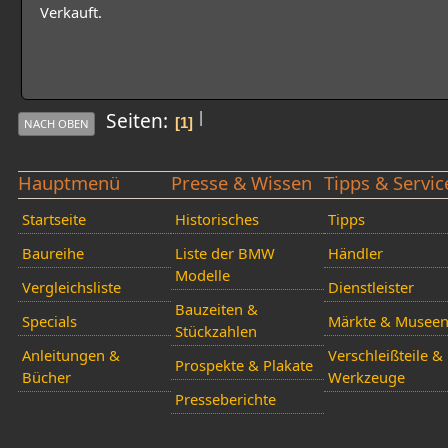
Verkauft.
|
Seiten
1
NACH OBEN
Hauptmenü
Presse & Wissen
Tipps & Servic
Startseite
Historisches
Tipps
Baureihe
Liste der BMW
Händler
Modelle
Vergleichsliste
Dienstleister
Bauzeiten &
Specials
Märkte & Musee
Stückzahlen
Anleitungen &
Verschleißteile &
Prospekte & Plakate
Bücher
Werkzeuge
Presseberichte