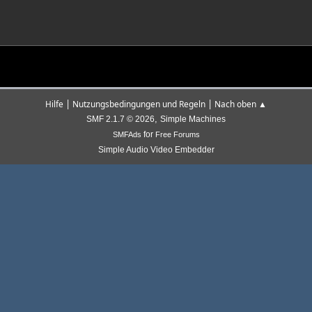
|
|
Hilfe
Nutzungsbedingungen und Regeln
Nach oben ▲
,
SMF 2.1.7 © 2026
Simple Machines
for
SMFAds
Free Forums
Simple Audio Video Embedder