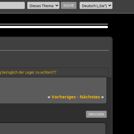
 bezüglich der Lager zu achten???
«
Vorheriges
-
Nächstes
»
DRUCKEN