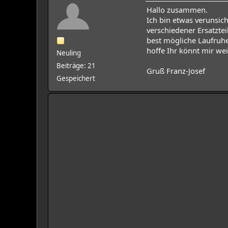
Hallo zusammen.
Ich bin etwas verunsic
verschiedener Ersatzte
best mögliche Laufruhe
hoffe Ihr könnt mir wei
Neuling
Beiträge: 21
Gruß Franz-Josef
Gespeichert