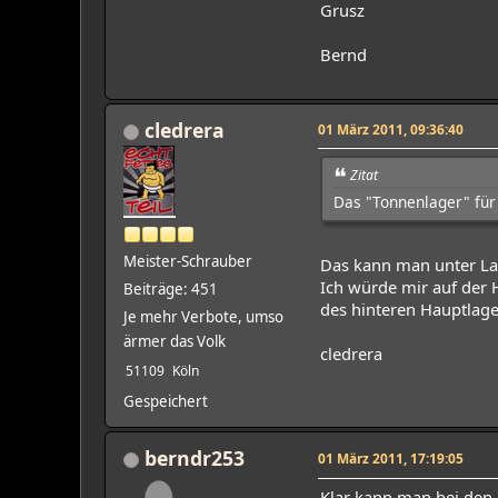
Grusz
Bernd
cledrera
01 März 2011, 09:36:40
Zitat
Das "Tonnenlager" für 
Meister-Schrauber
Das kann man unter La
Ich würde mir auf der 
Beiträge: 451
des hinteren Hauptlage
Je mehr Verbote, umso
ärmer das Volk
cledrera
51109
Köln
Gespeichert
berndr253
01 März 2011, 17:19:05
Klar kann man bei den 