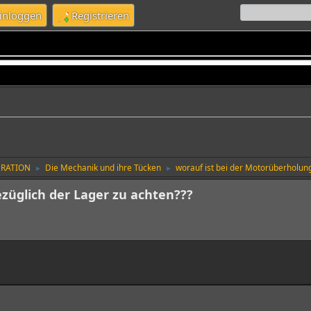
inloggen
Registrieren
URATION
Die Mechanik und ihre Tücken
worauf ist bei der Motorüberholung
►
►
züglich der Lager zu achten???