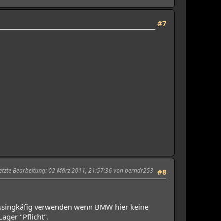
#7
etzte Bearbeitung
: 02 März 2011, 21:57:36 von berndr253
#8
messingkäfig verwenden wenn BMW hier keine
ager "Pflicht".