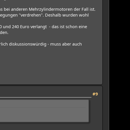
das bei anderen Mehrzylindermotoren der Fall ist.
bewegungen "verdrehen". Deshalb wurden wohl
0 und 240 Euro verlangt - das ist schon eine
iden.
erlich diskussionswürdig - muss aber auch
#9