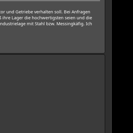
or und Getriebe verhalten soll. Bei Anfragen
 ihre Lager die hochwertigsten seien und die
ndustrielage mit Stahl bzw. Messingkäfig. Ich