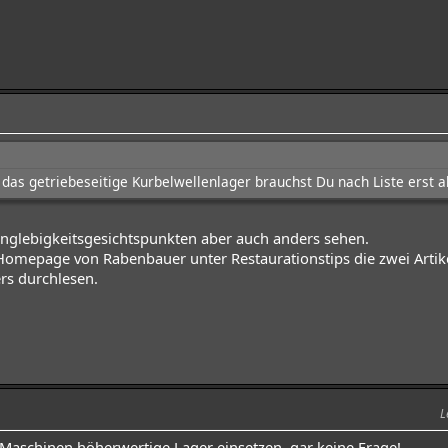
das getriebeseitige Kurbelwellenlager brauchst Du nach Liste erst a
nglebigkeitsgesichtspunkten aber auch anders sehen.
Homepage von Rabenbauer unter Restaurationstips die zwei Artike
rs durchlesen.
L
Maschinen höherwertige Lager einsetzen, gar keine Frage!