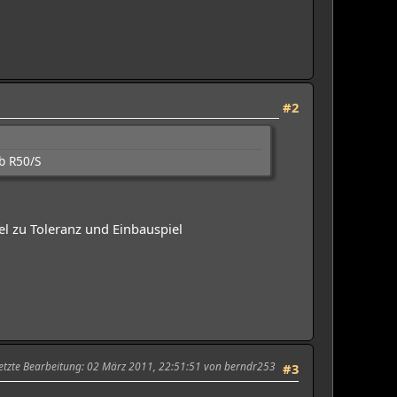
#2
b R50/S
l zu Toleranz und Einbauspiel
etzte Bearbeitung
: 02 März 2011, 22:51:51 von berndr253
#3