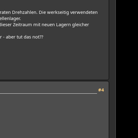
eraten Drehzahlen. Die werkseitig verwendeten
ellenlager.
dieser Zeitraum mit neuen Lagern gleicher
 - aber tut das not??
#4