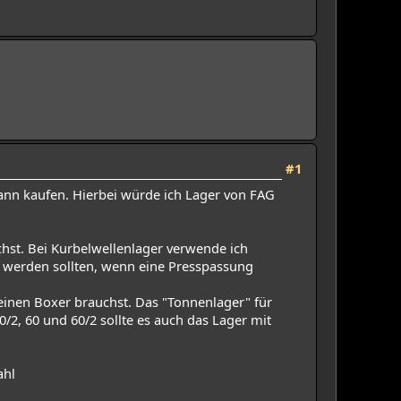
#1
dann kaufen. Hierbei würde ich Lager von FAG
hst. Bei Kurbelwellenlager verwende ich
zt werden sollten, wenn eine Presspassung
inen Boxer brauchst. Das "Tonnenlager" für
0/2, 60 und 60/2 sollte es auch das Lager mit
ahl