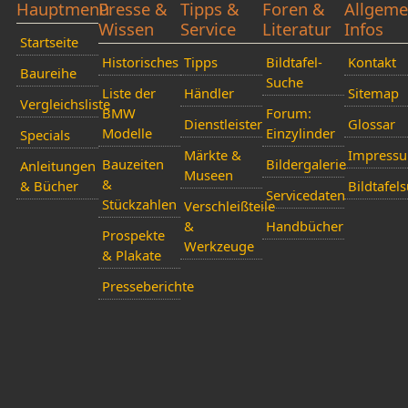
Hauptmenü
Presse &
Tipps &
Foren &
Allgeme
Wissen
Service
Literatur
Infos
Startseite
Historisches
Tipps
Bildtafel-
Kontakt
Baureihe
Suche
Liste der
Händler
Sitemap
Vergleichsliste
BMW
Forum:
Dienstleister
Glossar
Modelle
Einzylinder
Specials
Märkte &
Impress
Bauzeiten
Bildergalerie
Anleitungen
Museen
&
& Bücher
Bildtafel
Servicedaten
Stückzahlen
Verschleißteile
&
Handbücher
Prospekte
Werkzeuge
& Plakate
Presseberichte