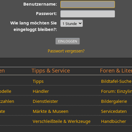
Benutzername:
Passwort:
Wie lang möchten Sie
eingeloggt bleiben?:
Passwort vergessen?
en
Tipps & Service
Foren & Lite
Tipps
Bildtafel-Suche
delle
Händler
Forum: Einzyli
kzahlen
Dienstleister
Bildergalerie
ate
Märkte & Museen
Servicedaten
Verschleißteile & Werkzeuge
Handbücher