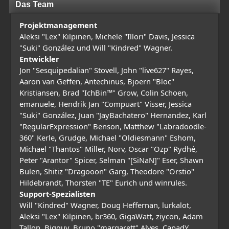
Das Team
Projektmanagement
Aleksi "Lex" Kilpinen, Michele "Illori" Davis, Jessica
"Suki" González und Will "Kindred" Wagner.
Entwickler
Jon "Sesquipedalian" Stovell, John "live627" Rayes,
Aaron van Geffen, Antechinus, Bjoern "Bloc"
Kristiansen, Brad "IchBin™" Grow, Colin Schoen,
emanuele, Hendrik Jan "Compuart" Visser, Jessica
"Suki" González, Juan "JayBachatero" Hernandez, Karl
"RegularExpression" Benson, Matthew "Labradoodle-
360" Kerle, Grudge, Michael "Oldiesmann" Eshom,
Michael "Thantos" Miller, Norv, Oscar "Ozp" Rydhé,
Peter "Arantor" Spicer, Selman "[SiNaN]" Eser, Shawn
Bulen, Shitiz "Dragooon" Garg, Theodore "Orstio"
Hildebrandt, Thorsten "TE" Eurich und winrules.
Support-Spezialisten
Will "Kindred" Wagner, Doug Heffernan, lurkalot,
Aleksi "Lex" Kilpinen, br360, GigaWatt, ziycon, Adam
Tallon, Bigguy, Bruno "margarett" Alves, CapadY,