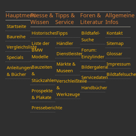
Hauptmenü
Presse &
Tipps &
Foren &
Allgemeine
Wissen
Service
Literatur
Infos
Startseite
Historisches
Tipps
Bildtafel-
Kontakt
Baureihe
Suche
Liste der
Händler
Sitemap
Vergleichsliste
BMW
Forum:
Dienstleister
Glossar
Modelle
Einzylinder
Specials
Märkte &
Impressum
Bauzeiten
Bildergalerie
Anleitungen
Museen
&
& Bücher
Bildtafelsuche
Servicedaten
Stückzahlen
Verschleißteile
&
Handbücher
Prospekte
Werkzeuge
& Plakate
Presseberichte