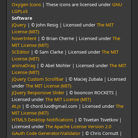
Oxygen Icons
| These icons are licensed under
GNU
LGPLv3
Software
JQuery
| © John Resig | Licensed under
The MIT
License (MIT)
hoverIntent
| © Brian Cherne | Licensed under
The
MIT License (MIT)
SCEditor
| © Sam Clarke | Licensed under
The MIT
License (MIT)
animaDrag
| © Abel Mohler | Licensed under
The MIT
License (MIT)
jQuery Custom Scrollbar
| © Maciej Zubala | Licensed
under
The MIT License (MIT)
jQuery Responsive Slider
| © booncon ROCKETS |
Licensed under
The MIT License (MIT)
At.js
| © chord.luo@gmail.com | Licensed under
The
MIT License (MIT)
HTML5 Desktop Notifications
| © Tsvetan Tsvetkov |
Licensed under
The Apache License Version 2.0
GAuth Code Generator/Validator
| © Chris Cornutt |