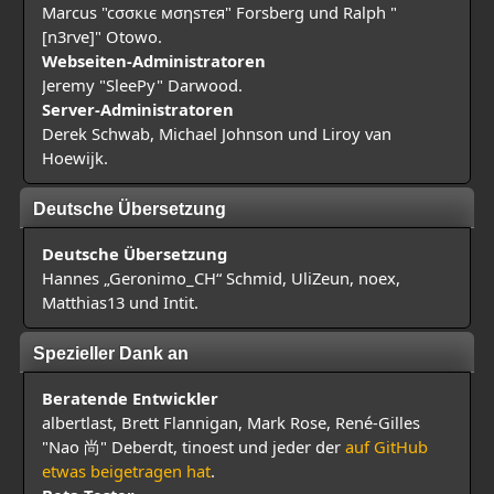
Marcus "cσσкιє мσηѕтєя" Forsberg und Ralph "
[n3rve]" Otowo.
Webseiten-Administratoren
Jeremy "SleePy" Darwood.
Server-Administratoren
Derek Schwab, Michael Johnson und Liroy van
Hoewijk.
Deutsche Übersetzung
Deutsche Übersetzung
Hannes „Geronimo_CH“ Schmid, UliZeun, noex,
Matthias13 und Intit.
Spezieller Dank an
Beratende Entwickler
albertlast, Brett Flannigan, Mark Rose, René-Gilles
"Nao 尚" Deberdt, tinoest und jeder der
auf GitHub
etwas beigetragen hat
.