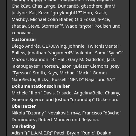
ChalkCat, Chas Large, Duncan85, gbsothere, JimM,
Justyne, Kat, Kevin "greyknight17" Hou, Krash,
Mashby, Michael Colin Blaber, Old Fossil, S-Ace,
shadav, Steve, Storman™, Wade "sησω" Poulsen und
xenovanis.
Customizer
Diego Andrés, GL700Wing, Johnnie "TwitchisMental"
Ballew, Jonathan "vbgamer45" Valentin, Sami "SychO"
Mazouz, Brannon "B" Hall, Gary M. Gadsdon, Jack
"akabugeyes" Thorsen, Jason "JBlaze" Clemons, Joey
"Tyrsson" Smith, Kays, Michael "Mick." Gomez,
NanoSector, Ricky., Russell "NEND" Najar und SA™.
Dokumentationsschreiber
Michele "Illori" Davis, Irisado, AngelinaBelle, Chainy,
Graeme Spence und Joshua "groundup" Dickerson.
Übersetzer
Nikola "Dzonny" Novaković, m4z, Francisco "d3vcho"
Domínguez, Robert Monden und Relyana.
Marketing
Adish "(F.L.A.M.E.R)" Patel, Bryan "Runic" Deakin,