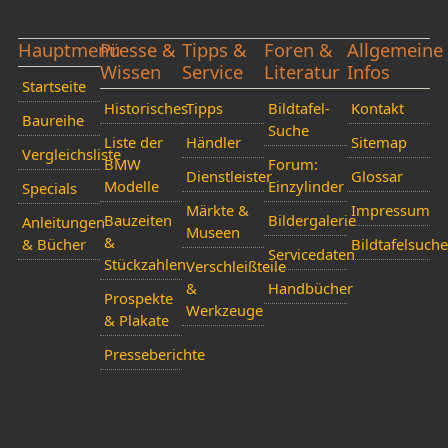
Hauptmenü
Presse &
Tipps &
Foren &
Allgemeine
Wissen
Service
Literatur
Infos
Startseite
Historisches
Tipps
Bildtafel-
Kontakt
Baureihe
Suche
Liste der
Händler
Sitemap
Vergleichsliste
BMW
Forum:
Dienstleister
Glossar
Modelle
Einzylinder
Specials
Märkte &
Impressum
Bauzeiten
Bildergalerie
Anleitungen
Museen
&
& Bücher
Bildtafelsuche
Servicedaten
Stückzahlen
Verschleißteile
&
Handbücher
Prospekte
Werkzeuge
& Plakate
Presseberichte