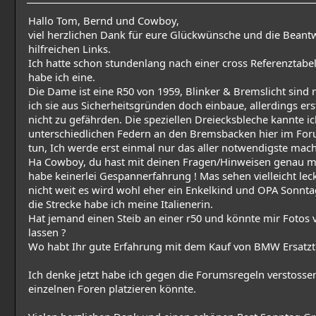
Hallo Tom, Bernd und Cowboy,
viel herzlichen Dank für eure Glückwünsche und die Bean
hilfreichen Links.
Ich hatte schon stundenlang nach einer cross Referenztabe
habe ich eine.
Die Dame ist eine R50 von 1959, Blinker & Bremslicht sind 
ich sie aus Sicherheitsgründen doch einbaue, allerdings 
nicht zu gefährden. Die speziellen Dreiecksbleche kannte ic
unterschiedlichen Federn an den Bremsbacken hier im For
tun, Ich werde erst einmal nur das aller notwendigste ma
Ha Cowboy, du hast mit deinen Fragen/Hinweisen genau m
habe keinerlei Gespannerfahrung ! Mas sehen vielleicht lec
nicht weit es wird wohl eher ein Enkelkind und OPA Sonnt
die Strecke habe ich meine Italienerin.
Hat jemand einen Steib an einer r50 und könnte mir Fot
lassen ?
Wo habt Ihr gute Erfahrung mit dem Kauf von BMW Ersatzt
Ich denke jetzt habe ich gegen die Forumsregeln verstosse
einzelnen Foren platzieren könnte.