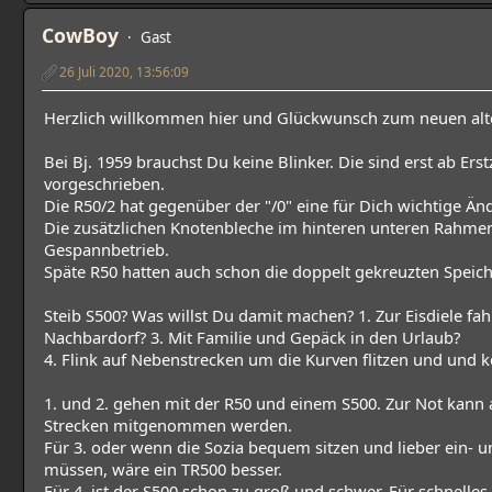
CowBoy
Gast
26 Juli 2020, 13:56:09
Herzlich willkommen hier und Glückwunsch zum neuen alt
Bei Bj. 1959 brauchst Du keine Blinker. Die sind erst ab E
vorgeschrieben.
Die R50/2 hat gegenüber der "/0" eine für Dich wichtige Än
Die zusätzlichen Knotenbleche im hinteren unteren Rahme
Gespannbetrieb.
Späte R50 hatten auch schon die doppelt gekreuzten Speich
Steib S500? Was willst Du damit machen? 1. Zur Eisdiele fa
Nachbardorf? 3. Mit Familie und Gepäck in den Urlaub?
4. Flink auf Nebenstrecken um die Kurven flitzen und und 
1. und 2. gehen mit der R50 und einem S500. Zur Not kann 
Strecken mitgenommen werden.
Für 3. oder wenn die Sozia bequem sitzen und lieber ein- un
müssen, wäre ein TR500 besser.
Für 4. ist der S500 schon zu groß und schwer. Für schnelles