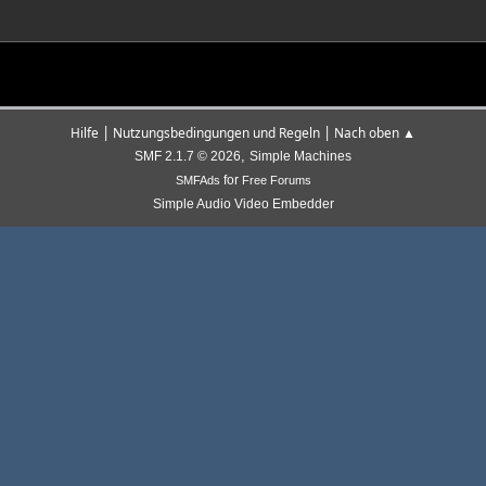
|
|
Hilfe
Nutzungsbedingungen und Regeln
Nach oben ▲
,
SMF 2.1.7 © 2026
Simple Machines
for
SMFAds
Free Forums
Simple Audio Video Embedder