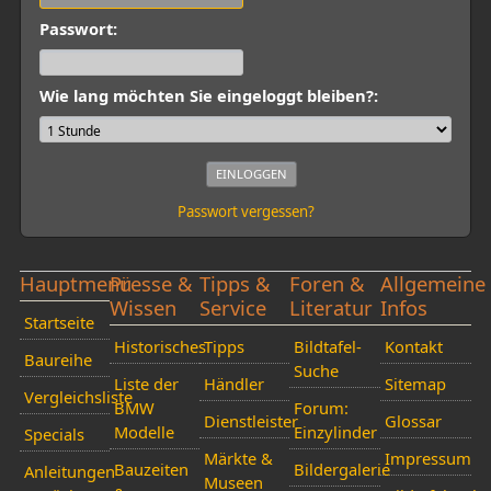
Passwort:
Wie lang möchten Sie eingeloggt bleiben?:
Passwort vergessen?
Hauptmenü
Presse &
Tipps &
Foren &
Allgemeine
Wissen
Service
Literatur
Infos
Startseite
Historisches
Tipps
Bildtafel-
Kontakt
Baureihe
Suche
Liste der
Händler
Sitemap
Vergleichsliste
BMW
Forum:
Dienstleister
Glossar
Modelle
Einzylinder
Specials
Märkte &
Impressum
Bauzeiten
Bildergalerie
Anleitungen
Museen