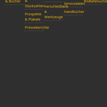
&
& Bücher
Bildtafelsuche
Servicedaten
Stückzahlen
Verschleißteile
&
Handbücher
Prospekte
Werkzeuge
& Plakate
Presseberichte