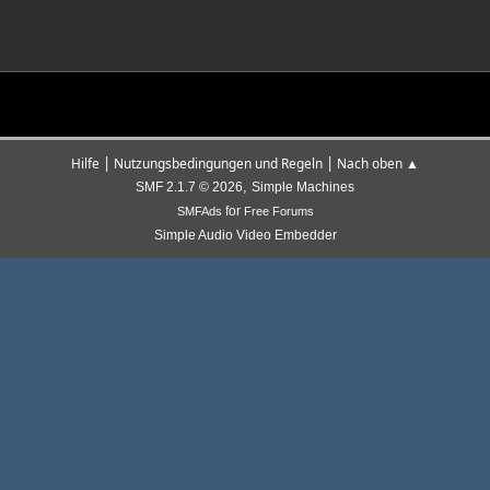
|
|
Hilfe
Nutzungsbedingungen und Regeln
Nach oben ▲
,
SMF 2.1.7 © 2026
Simple Machines
for
SMFAds
Free Forums
Simple Audio Video Embedder