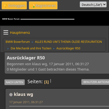
Einloggen
Registrieren
Hauptmenü
BMW Boxerforum
ALLES RUND UM´S THEMA OLDIE-RESTAURATION
►
Die Mechanik und ihre Tücken
Ausrücklager R50
►
►
Ausrücklager R50
Begonnen von klaus wg, 17 Januar 2011, 06:31:27
0 Mitglieder und 1 Gast betrachten dieses Thema.
|
Seiten
1
BENUTZER-AKTION
NACH UNTEN
klaus wg
17 Januar 2011, 06:31:27