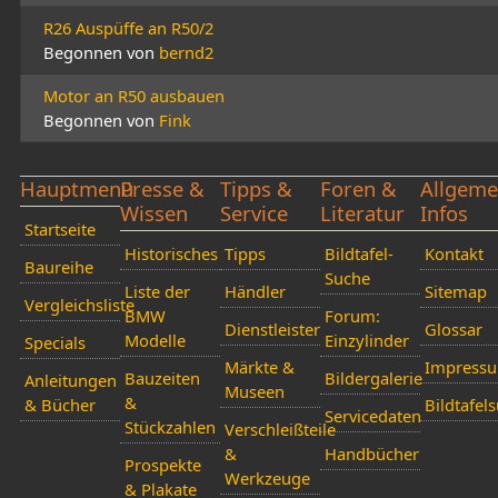
R26 Auspüffe an R50/2
Begonnen von
bernd2
Motor an R50 ausbauen
Begonnen von
Fink
Hauptmenü
Presse &
Tipps &
Foren &
Allgeme
Wissen
Service
Literatur
Infos
Startseite
Historisches
Tipps
Bildtafel-
Kontakt
Baureihe
Suche
Liste der
Händler
Sitemap
Vergleichsliste
BMW
Forum:
Dienstleister
Glossar
Modelle
Einzylinder
Specials
Märkte &
Impress
Bauzeiten
Bildergalerie
Anleitungen
Museen
&
& Bücher
Bildtafel
Servicedaten
Stückzahlen
Verschleißteile
&
Handbücher
Prospekte
Werkzeuge
& Plakate