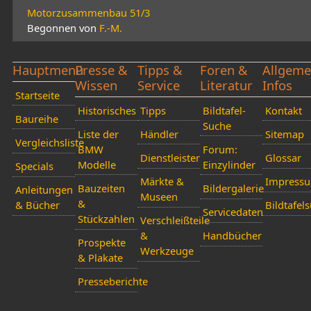
Motorzusammenbau 51/3
Begonnen von
F.-M.
Hauptmenü
Presse &
Tipps &
Foren &
Allgeme
Wissen
Service
Literatur
Infos
Startseite
Historisches
Tipps
Bildtafel-
Kontakt
Baureihe
Suche
Liste der
Händler
Sitemap
Vergleichsliste
BMW
Forum:
Dienstleister
Glossar
Modelle
Einzylinder
Specials
Märkte &
Impress
Bauzeiten
Bildergalerie
Anleitungen
Museen
&
& Bücher
Bildtafel
Servicedaten
Stückzahlen
Verschleißteile
&
Handbücher
Prospekte
Werkzeuge
& Plakate
Presseberichte