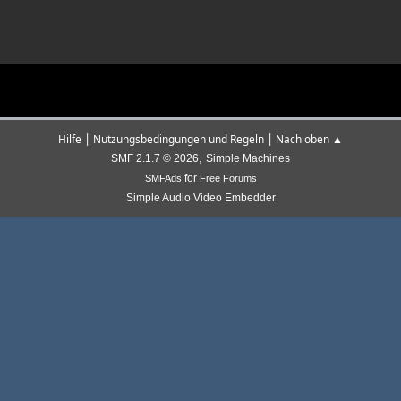
|
|
Hilfe
Nutzungsbedingungen und Regeln
Nach oben ▲
,
SMF 2.1.7 © 2026
Simple Machines
for
SMFAds
Free Forums
Simple Audio Video Embedder