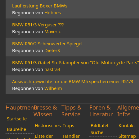
Laufleistung Boxer BMWs
Begonnen von
Hobbes
BMW R51/3 Vergaser ???
Begonnen von
Maveric
BMW R50/2 Scheinwerfer Spiegel
Begonnen von
DieterS
BMW R51/3 Gabel-Stoßdämpfer von "Old-Motorcycle-Parts"
Begonnen von
hastra4
Auswuchtgewichte für die BMW M5 speichen einer R51/3
Begonnen von
Wilhelm
Hauptmenü
Presse &
Tipps &
Foren &
Allgeme
Wissen
Service
Literatur
Infos
Startseite
Historisches
Tipps
Bildtafel-
Kontakt
Baureihe
Suche
Liste der
Händler
Sitemap