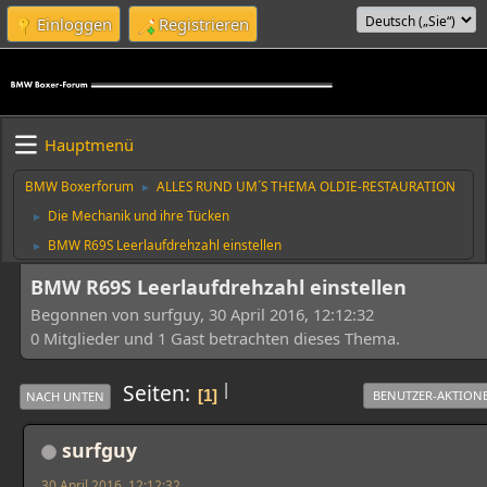
Einloggen
Registrieren
Hauptmenü
BMW Boxerforum
ALLES RUND UM´S THEMA OLDIE-RESTAURATION
►
Die Mechanik und ihre Tücken
►
BMW R69S Leerlaufdrehzahl einstellen
►
BMW R69S Leerlaufdrehzahl einstellen
Begonnen von surfguy, 30 April 2016, 12:12:32
0 Mitglieder und 1 Gast betrachten dieses Thema.
|
Seiten
1
BENUTZER-AKTION
NACH UNTEN
surfguy
30 April 2016, 12:12:32