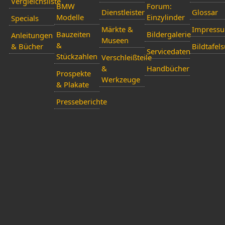
Vergleichsliste
BMW
Forum:
Dienstleister
Glossar
Modelle
Einzylinder
Specials
Märkte &
Impress
Bauzeiten
Bildergalerie
Anleitungen
Museen
&
& Bücher
Bildtafel
Servicedaten
Stückzahlen
Verschleißteile
&
Handbücher
Prospekte
Werkzeuge
& Plakate
Presseberichte