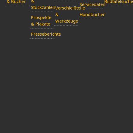
&
& Bücher
Bildtafelsuche
Servicedaten
Stückzahlen
Verschleißteile
&
Handbücher
Prospekte
Werkzeuge
& Plakate
Presseberichte