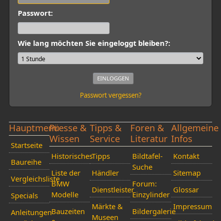
Passwort:
Wie lang möchten Sie eingeloggt bleiben?:
Passwort vergessen?
Hauptmenü
Presse &
Tipps &
Foren &
Allgemeine
Wissen
Service
Literatur
Infos
Startseite
Historisches
Tipps
Bildtafel-
Kontakt
Baureihe
Suche
Liste der
Händler
Sitemap
Vergleichsliste
BMW
Forum:
Dienstleister
Glossar
Modelle
Einzylinder
Specials
Märkte &
Impressum
Bauzeiten
Bildergalerie
Anleitungen
Museen